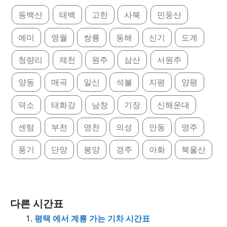
동백산
태백
고한
사북
민둥산
예미
영월
쌍룡
동해
신기
도계
청량리
제천
원주
삼산
서원주
양동
매곡
일신
석불
지평
양평
덕소
태화강
남창
기장
신해운대
센텀
부전
영천
의성
안동
영주
풍기
단양
봉양
경주
아화
북울산
다른 시간표
평택 에서 계룡 가는 기차 시간표