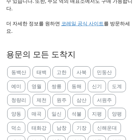
수 있습니다. 또한, 주요 역의 매표소에서도 구매 가능합니
다.
더 자세한 정보를 원하면
코레일 공식 사이트
를 방문하세
요.
용문의 모든 도착지
동백산
태백
고한
사북
민둥산
예미
영월
쌍룡
동해
신기
도계
청량리
제천
원주
삼산
서원주
양동
매곡
일신
석불
지평
양평
덕소
태화강
남창
기장
신해운대