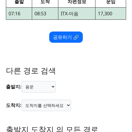
출발
도착
차편정보
운임
07:16
08:53
ITX-마음
17,300
공유하기 🔗
다른 경로 검색
출발지:
도착지:
출발지 도착지 의 모든 경로