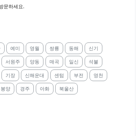
 방문하세요.
산
예미
영월
쌍룡
동해
신기
서원주
양동
매곡
일신
석불
기장
신해운대
센텀
부전
영천
봉양
경주
아화
북울산