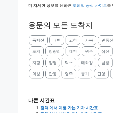
더 자세한 정보를 원하면
코레일 공식 사이트
를
용문의 모든 도착지
동백산
태백
고한
사북
민둥
도계
청량리
제천
원주
삼산
지평
양평
덕소
태화강
남창
의성
안동
영주
풍기
단양
다른 시간표
평택 에서 계룡 가는 기차 시간표