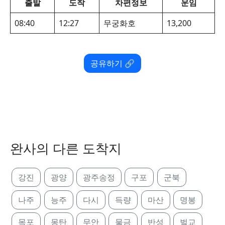
출발
도착
차편정보
운임
08:40
12:27
무궁화호
13,200
공유하기 🔗
완사의 다른 도착지
강진
광양
광주송정
구포
군북
나주
능주
다시
득량
마산
명봉
목포
몽탄
무안
물금
반성
벌교