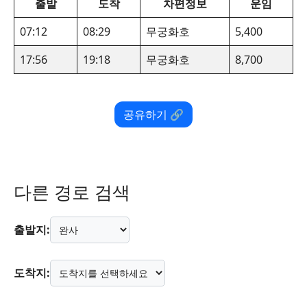
출발
도착
차편정보
운임
07:12
08:29
무궁화호
5,400
17:56
19:18
무궁화호
8,700
공유하기 🔗
다른 경로 검색
출발지:
도착지: