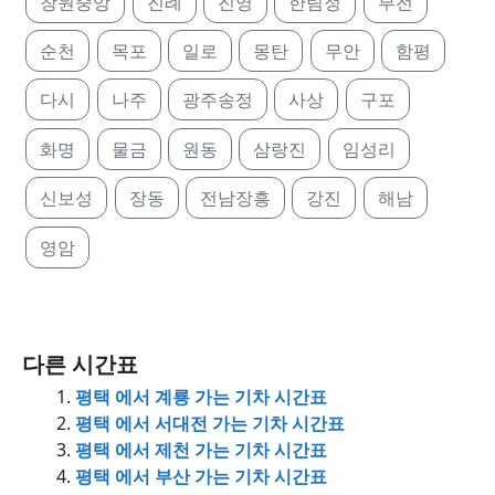
창원중앙
진례
진영
한림정
부전
순천
목포
일로
몽탄
무안
함평
다시
나주
광주송정
사상
구포
화명
물금
원동
삼랑진
임성리
신보성
장동
전남장흥
강진
해남
영암
다른 시간표
평택 에서 계룡 가는 기차 시간표
평택 에서 서대전 가는 기차 시간표
평택 에서 제천 가는 기차 시간표
평택 에서 부산 가는 기차 시간표