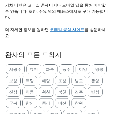
기차 티켓은 코레일 홈페이지나 모바일 앱을 통해 예약할
수 있습니다. 또한, 주요 역의 매표소에서도 구매 가능합니
다.
더 자세한 정보를 원하면
코레일 공식 사이트
를 방문하세
요.
완사의 모든 도착지
서광주
효천
화순
능주
이양
명봉
보성
득량
예당
조성
벌교
광양
진상
하동
횡천
북천
진주
반성
군북
함안
중리
마산
창원