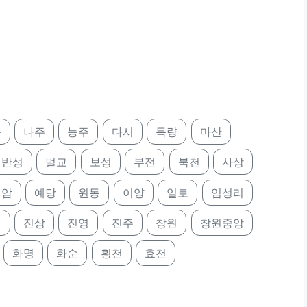
북
나주
능주
다시
득량
마산
반성
벌교
보성
부전
북천
사상
영암
예당
원동
이양
일로
임성리
례
진상
진영
진주
창원
창원중앙
화명
화순
횡천
효천