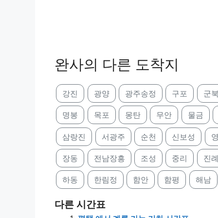
완사의 다른 도착지
강진
광양
광주송정
구포
군
명봉
목포
몽탄
무안
물금
삼랑진
서광주
순천
신보성
장동
전남장흥
조성
중리
진
하동
한림정
함안
함평
해남
다른 시간표