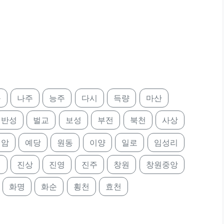
북
나주
능주
다시
득량
마산
반성
벌교
보성
부전
북천
사상
영암
예당
원동
이양
일로
임성리
례
진상
진영
진주
창원
창원중앙
화명
화순
횡천
효천