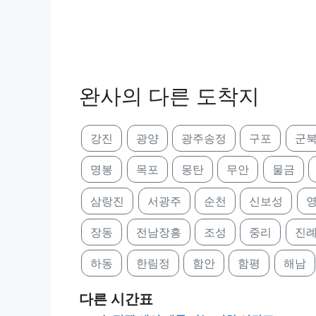
완사의 다른 도착지
강진
광양
광주송정
구포
군
명봉
목포
몽탄
무안
물금
삼랑진
서광주
순천
신보성
장동
전남장흥
조성
중리
진
하동
한림정
함안
함평
해남
다른 시간표