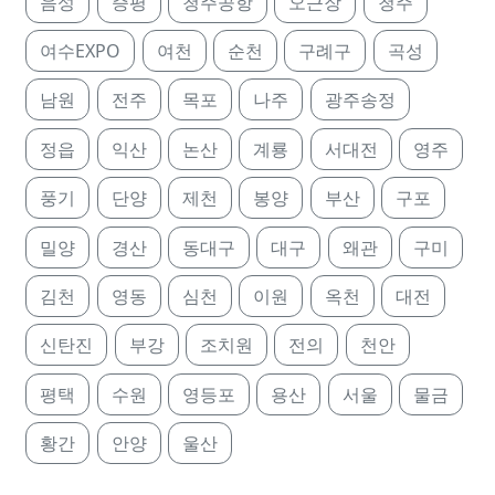
음성
증평
청주공항
오근장
청주
여수EXPO
여천
순천
구례구
곡성
남원
전주
목포
나주
광주송정
정읍
익산
논산
계룡
서대전
영주
풍기
단양
제천
봉양
부산
구포
밀양
경산
동대구
대구
왜관
구미
김천
영동
심천
이원
옥천
대전
신탄진
부강
조치원
전의
천안
평택
수원
영등포
용산
서울
물금
황간
안양
울산