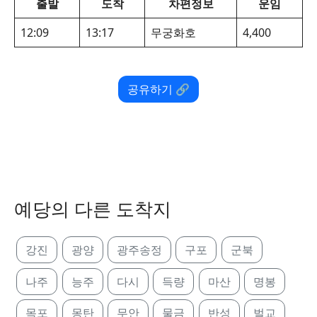
출발
도착
차편정보
운임
12:09
13:17
무궁화호
4,400
공유하기 🔗
예당의 다른 도착지
강진
광양
광주송정
구포
군북
나주
능주
다시
득량
마산
명봉
목포
몽탄
무안
물금
반성
벌교