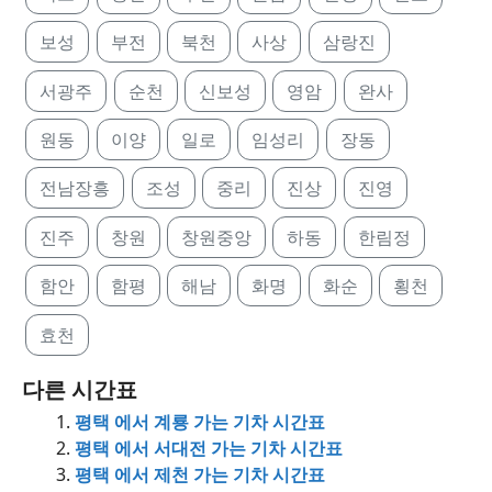
보성
부전
북천
사상
삼랑진
서광주
순천
신보성
영암
완사
원동
이양
일로
임성리
장동
전남장흥
조성
중리
진상
진영
진주
창원
창원중앙
하동
한림정
함안
함평
해남
화명
화순
횡천
효천
다른 시간표
평택 에서 계룡 가는 기차 시간표
평택 에서 서대전 가는 기차 시간표
평택 에서 제천 가는 기차 시간표