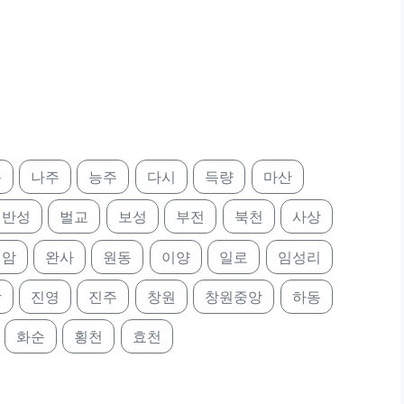
북
나주
능주
다시
득량
마산
반성
벌교
보성
부전
북천
사상
영암
완사
원동
이양
일로
임성리
상
진영
진주
창원
창원중앙
하동
화순
횡천
효천