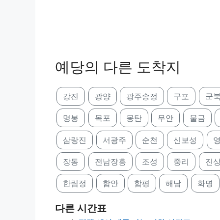
예당의 다른 도착지
강진
광양
광주송정
구포
군
명봉
목포
몽탄
무안
물금
삼랑진
서광주
순천
신보성
장동
전남장흥
조성
중리
진
한림정
함안
함평
해남
화명
다른 시간표