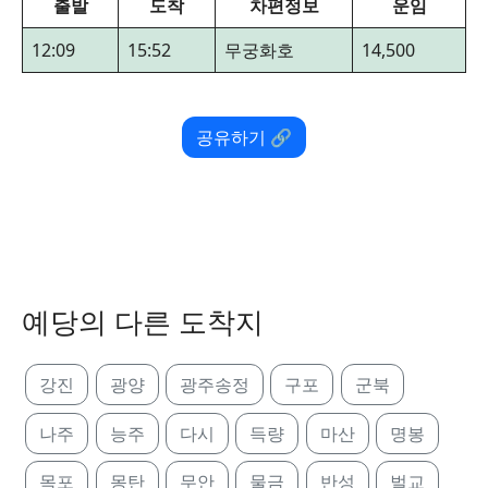
출발
도착
차편정보
운임
12:09
15:52
무궁화호
14,500
공유하기 🔗
예당의 다른 도착지
강진
광양
광주송정
구포
군북
나주
능주
다시
득량
마산
명봉
목포
몽탄
무안
물금
반성
벌교