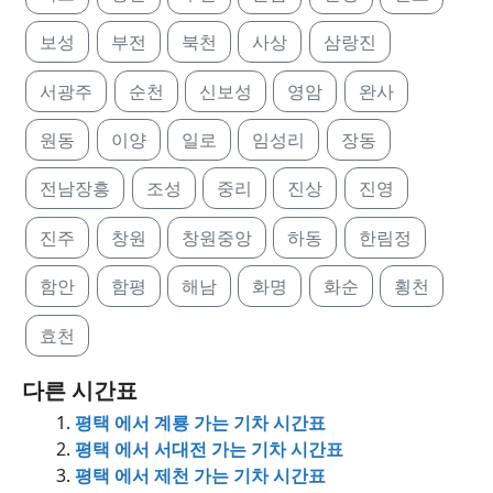
보성
부전
북천
사상
삼랑진
서광주
순천
신보성
영암
완사
원동
이양
일로
임성리
장동
전남장흥
조성
중리
진상
진영
진주
창원
창원중앙
하동
한림정
함안
함평
해남
화명
화순
횡천
효천
다른 시간표
평택 에서 계룡 가는 기차 시간표
평택 에서 서대전 가는 기차 시간표
평택 에서 제천 가는 기차 시간표