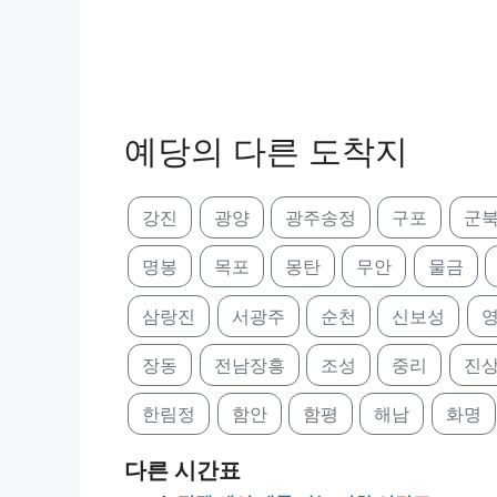
예당의 다른 도착지
강진
광양
광주송정
구포
군
명봉
목포
몽탄
무안
물금
삼랑진
서광주
순천
신보성
장동
전남장흥
조성
중리
진
한림정
함안
함평
해남
화명
다른 시간표