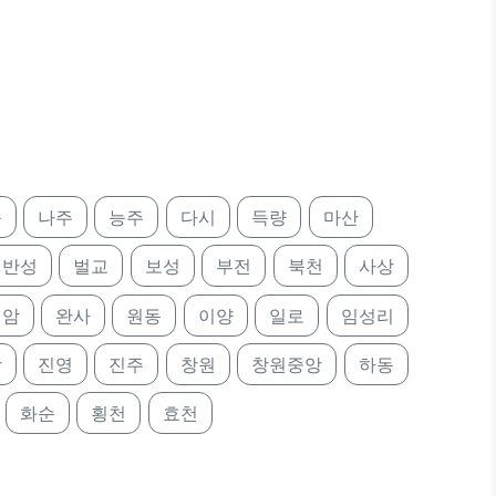
북
나주
능주
다시
득량
마산
반성
벌교
보성
부전
북천
사상
영암
완사
원동
이양
일로
임성리
상
진영
진주
창원
창원중앙
하동
화순
횡천
효천