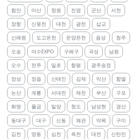
함안
마산
창원
진영
군산
서천
장항
신웅천
대천
광천
삽교
신례원
도고온천
온양온천
음성
청주
오송
여수EXPO
구례구
곡성
남원
오수
전주
일로
함평
광주송정
장성
정읍
신태인
김제
익산
함열
논산
계룡
서대전
제천
부산
구포
화명
물금
밀양
청도
남성현
경산
동대구
대구
신동
왜관
약목
구미
김천
영동
심천
옥천
대전
신탄진