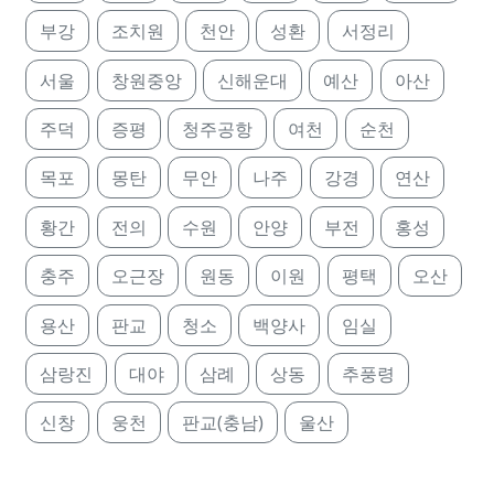
부강
조치원
천안
성환
서정리
서울
창원중앙
신해운대
예산
아산
주덕
증평
청주공항
여천
순천
목포
몽탄
무안
나주
강경
연산
황간
전의
수원
안양
부전
홍성
충주
오근장
원동
이원
평택
오산
용산
판교
청소
백양사
임실
삼랑진
대야
삼례
상동
추풍령
신창
웅천
판교(충남)
울산