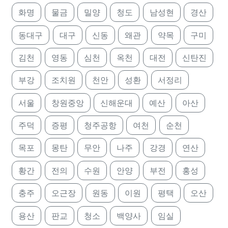
화명
물금
밀양
청도
남성현
경산
동대구
대구
신동
왜관
약목
구미
김천
영동
심천
옥천
대전
신탄진
부강
조치원
천안
성환
서정리
서울
창원중앙
신해운대
예산
아산
주덕
증평
청주공항
여천
순천
목포
몽탄
무안
나주
강경
연산
황간
전의
수원
안양
부전
홍성
충주
오근장
원동
이원
평택
오산
용산
판교
청소
백양사
임실