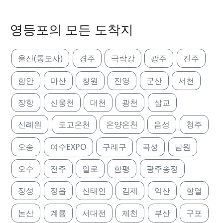
영등포의 모든 도착지
울산(통도사)
경주
극락강
광주
진주
함안
마산
창원
진영
군산
서천
장항
신웅천
대천
광천
삽교
신례원
도고온천
온양온천
음성
청주
오송
여수EXPO
구례구
곡성
남원
오수
전주
일로
함평
광주송정
장성
정읍
신태인
김제
익산
함열
논산
계룡
서대전
제천
부산
구포