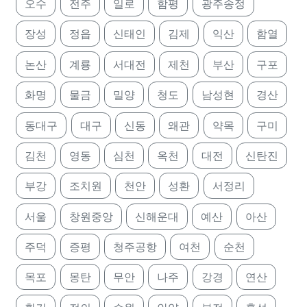
오수
전주
일로
함평
광주송정
장성
정읍
신태인
김제
익산
함열
논산
계룡
서대전
제천
부산
구포
화명
물금
밀양
청도
남성현
경산
동대구
대구
신동
왜관
약목
구미
김천
영동
심천
옥천
대전
신탄진
부강
조치원
천안
성환
서정리
서울
창원중앙
신해운대
예산
아산
주덕
증평
청주공항
여천
순천
목포
몽탄
무안
나주
강경
연산