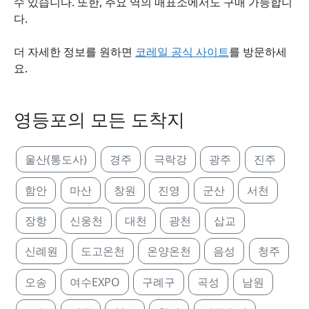
수 있습니다. 또한, 주요 역의 매표소에서도 구매 가능합니
다.
더 자세한 정보를 원하면
코레일 공식 사이트
를 방문하세
요.
영등포의 모든 도착지
울산(통도사)
경주
극락강
광주
진주
함안
마산
창원
진영
군산
서천
장항
신웅천
대천
광천
삽교
신례원
도고온천
온양온천
음성
청주
오송
여수EXPO
구례구
곡성
남원