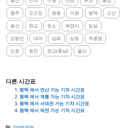
황간
전의
수원
안양
부전
홍성
충주
오근장
원동
이원
평택
오산
용산
판교
청소
백양사
임실
삼랑진
대야
삼례
상동
추풍령
신창
웅천
판교(충남)
울산
다른 시간표
평택 에서 연산 가는 기차 시간표
평택 에서 계룡 가는 기차 시간표
평택 에서 서대전 가는 기차 시간표
평택 에서 제천 가는 기차 시간표
Categories
timetable