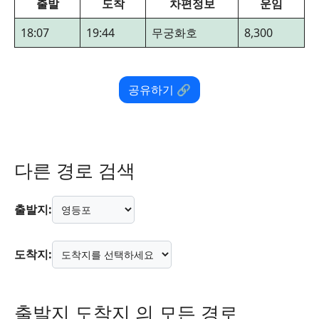
출발
도착
차편정보
운임
18:07
19:44
무궁화호
8,300
공유하기 🔗
다른 경로 검색
출발지:
도착지:
출발지 도착지 의 모든 경로