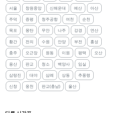
서울
창원중앙
신해운대
예산
아산
주덕
증평
청주공항
여천
순천
목포
몽탄
무안
나주
강경
연산
황간
전의
수원
안양
부전
홍성
충주
오근장
원동
이원
평택
오산
용산
판교
청소
백양사
임실
삼랑진
대야
삼례
상동
추풍령
신창
웅천
판교(충남)
울산