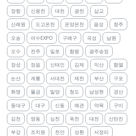
장항
신웅천
대천
광천
삽교
신례원
도고온천
온양온천
음성
청주
오송
여수EXPO
구례구
곡성
남원
오수
전주
일로
함평
광주송정
장성
정읍
신태인
김제
익산
함열
논산
계룡
서대전
제천
부산
구포
화명
물금
밀양
청도
남성현
경산
동대구
대구
신동
왜관
약목
구미
김천
영동
심천
옥천
대전
신탄진
부강
조치원
천안
성환
서정리