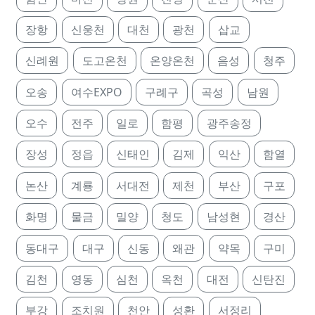
장항
신웅천
대천
광천
삽교
신례원
도고온천
온양온천
음성
청주
오송
여수EXPO
구례구
곡성
남원
오수
전주
일로
함평
광주송정
장성
정읍
신태인
김제
익산
함열
논산
계룡
서대전
제천
부산
구포
화명
물금
밀양
청도
남성현
경산
동대구
대구
신동
왜관
약목
구미
김천
영동
심천
옥천
대전
신탄진
부강
조치원
천안
성환
서정리