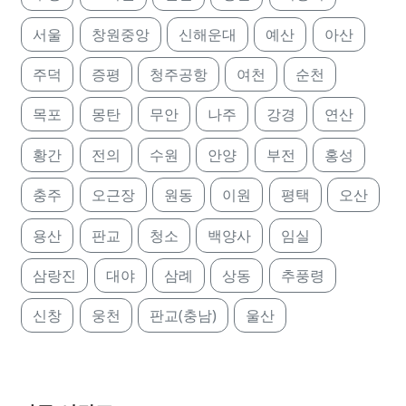
서울
창원중앙
신해운대
예산
아산
주덕
증평
청주공항
여천
순천
목포
몽탄
무안
나주
강경
연산
황간
전의
수원
안양
부전
홍성
충주
오근장
원동
이원
평택
오산
용산
판교
청소
백양사
임실
삼랑진
대야
삼례
상동
추풍령
신창
웅천
판교(충남)
울산