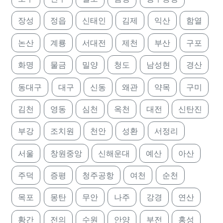
장성
정읍
신태인
김제
익산
함열
논산
계룡
서대전
제천
부산
구포
화명
물금
밀양
청도
남성현
경산
동대구
대구
신동
왜관
약목
구미
김천
영동
심천
옥천
대전
신탄진
부강
조치원
천안
성환
서정리
서울
창원중앙
신해운대
예산
아산
주덕
증평
청주공항
여천
순천
목포
몽탄
무안
나주
강경
연산
황간
전의
수원
안양
부전
홍성