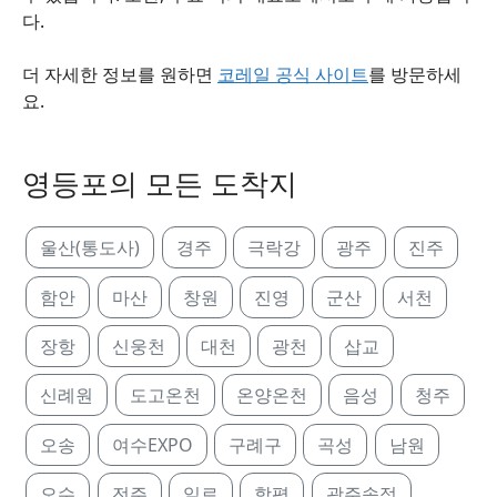
다.
더 자세한 정보를 원하면
코레일 공식 사이트
를 방문하세
요.
영등포의 모든 도착지
울산(통도사)
경주
극락강
광주
진주
함안
마산
창원
진영
군산
서천
장항
신웅천
대천
광천
삽교
신례원
도고온천
온양온천
음성
청주
오송
여수EXPO
구례구
곡성
남원
오수
전주
일로
함평
광주송정