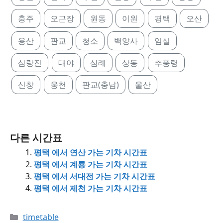
충주
오근장
원동
이원
평택
오산
용산
판교
청소
백양사
임실
삼랑진
대야
삼례
상동
추풍령
신창
웅천
판교(충남)
울산
다른 시간표
평택 에서 연산 가는 기차 시간표
평택 에서 계룡 가는 기차 시간표
평택 에서 서대전 가는 기차 시간표
평택 에서 제천 가는 기차 시간표
Categories
timetable