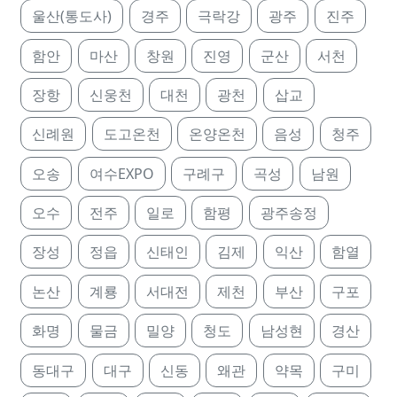
울산(통도사)
경주
극락강
광주
진주
함안
마산
창원
진영
군산
서천
장항
신웅천
대천
광천
삽교
신례원
도고온천
온양온천
음성
청주
오송
여수EXPO
구례구
곡성
남원
오수
전주
일로
함평
광주송정
장성
정읍
신태인
김제
익산
함열
논산
계룡
서대전
제천
부산
구포
화명
물금
밀양
청도
남성현
경산
동대구
대구
신동
왜관
약목
구미