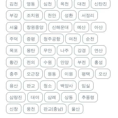
김천
영동
심천
옥천
대전
신탄진
부강
조치원
천안
성환
서정리
서울
창원중앙
신해운대
예산
아산
주덕
증평
청주공항
여천
순천
목포
몽탄
무안
나주
강경
연산
황간
전의
수원
안양
부전
홍성
충주
오근장
원동
이원
평택
오산
용산
판교
청소
백양사
임실
삼랑진
대야
삼례
상동
추풍령
신창
웅천
판교(충남)
울산