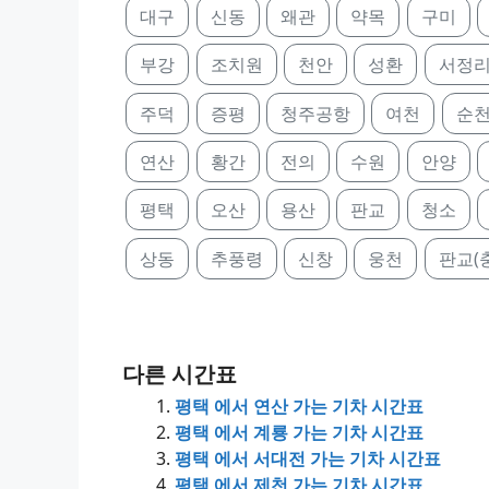
대구
신동
왜관
약목
구미
부강
조치원
천안
성환
서정
주덕
증평
청주공항
여천
순
연산
황간
전의
수원
안양
평택
오산
용산
판교
청소
상동
추풍령
신창
웅천
판교(
다른 시간표
평택 에서 연산 가는 기차 시간표
평택 에서 계룡 가는 기차 시간표
평택 에서 서대전 가는 기차 시간표
평택 에서 제천 가는 기차 시간표