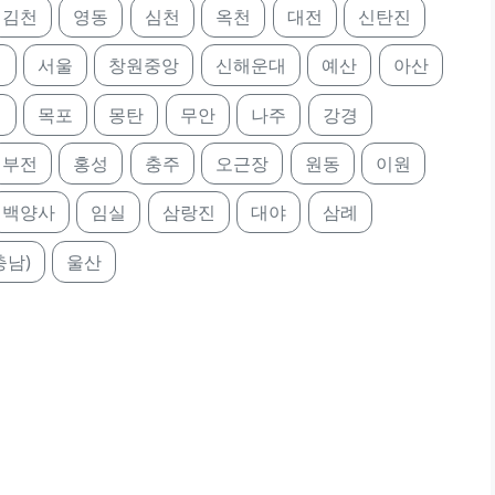
김천
영동
심천
옥천
대전
신탄진
리
서울
창원중앙
신해운대
예산
아산
천
목포
몽탄
무안
나주
강경
부전
홍성
충주
오근장
원동
이원
백양사
임실
삼랑진
대야
삼례
충남)
울산