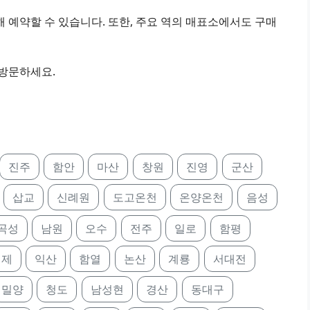
 예약할 수 있습니다. 또한, 주요 역의 매표소에서도 구매
 방문하세요.
진주
함안
마산
창원
진영
군산
삽교
신례원
도고온천
온양온천
음성
곡성
남원
오수
전주
일로
함평
김제
익산
함열
논산
계룡
서대전
밀양
청도
남성현
경산
동대구