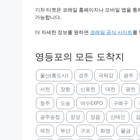
기차 티켓은 코레일 홈페이지나 모바일 앱을 통해
가능합니다.
더 자세한 정보를 원하면
코레일 공식 사이트
를
영등포의 모든 도착지
울산(통도사)
경주
극락강
광주
서천
장항
신웅천
대천
광천
청주
오송
여수EXPO
구례구
광주송정
장성
정읍
신태인
제천
부산
구포
화명
물금