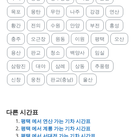
목포
몽탄
무안
나주
강경
연산
황간
전의
수원
안양
부전
홍성
충주
오근장
원동
이원
평택
오산
용산
판교
청소
백양사
임실
삼랑진
대야
삼례
상동
추풍령
신창
웅천
판교(충남)
울산
다른 시간표
평택 에서 연산 가는 기차 시간표
평택 에서 계룡 가는 기차 시간표
평택 에서 서대전 가는 기차 시간표