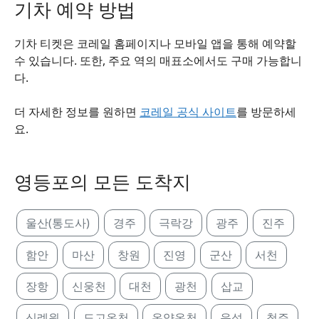
기차 예약 방법
기차 티켓은 코레일 홈페이지나 모바일 앱을 통해 예약할
수 있습니다. 또한, 주요 역의 매표소에서도 구매 가능합니
다.
더 자세한 정보를 원하면
코레일 공식 사이트
를 방문하세
요.
영등포의 모든 도착지
울산(통도사)
경주
극락강
광주
진주
함안
마산
창원
진영
군산
서천
장항
신웅천
대천
광천
삽교
신례원
도고온천
온양온천
음성
청주