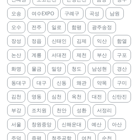
오송
여수EXPO
구례구
곡성
남원
오수
전주
일로
함평
광주송정
장성
정읍
신태인
김제
익산
함열
논산
계룡
서대전
제천
부산
구포
화명
물금
밀양
청도
남성현
경산
동대구
대구
신동
왜관
약목
구미
김천
영동
심천
옥천
대전
신탄진
부강
조치원
천안
성환
서정리
서울
창원중앙
신해운대
예산
아산
주덕
증평
청주공항
여천
순천