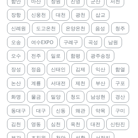
함안
마산
창원
진영
군산
서천
장항
신웅천
대천
광천
삽교
신례원
도고온천
온양온천
음성
청주
오송
여수EXPO
구례구
곡성
남원
오수
전주
일로
함평
광주송정
장성
정읍
신태인
김제
익산
함열
논산
계룡
서대전
제천
부산
구포
화명
물금
밀양
청도
남성현
경산
동대구
대구
신동
왜관
약목
구미
김천
영동
심천
옥천
대전
신탄진
부강
조치원
천안
성환
서정리