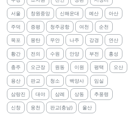
서울
창원중앙
신해운대
예산
아산
주덕
증평
청주공항
여천
순천
목포
몽탄
무안
나주
강경
연산
황간
전의
수원
안양
부전
홍성
충주
오근장
원동
이원
평택
오산
용산
판교
청소
백양사
임실
삼랑진
대야
삼례
상동
추풍령
신창
웅천
판교(충남)
울산