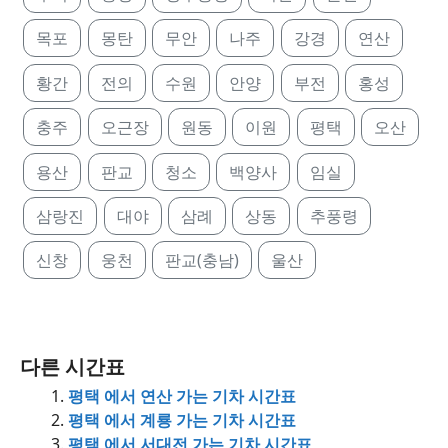
목포
몽탄
무안
나주
강경
연산
황간
전의
수원
안양
부전
홍성
충주
오근장
원동
이원
평택
오산
용산
판교
청소
백양사
임실
삼랑진
대야
삼례
상동
추풍령
신창
웅천
판교(충남)
울산
다른 시간표
평택 에서 연산 가는 기차 시간표
평택 에서 계룡 가는 기차 시간표
평택 에서 서대전 가는 기차 시간표