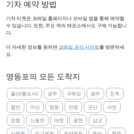
기차 예약 방법
기차 티켓은 코레일 홈페이지나 모바일 앱을 통해 예약할
수 있습니다. 또한, 주요 역의 매표소에서도 구매 가능합니
다.
더 자세한 정보를 원하면
코레일 공식 사이트
를 방문하세
요.
영등포의 모든 도착지
울산(통도사)
경주
극락강
광주
진주
함안
마산
창원
진영
군산
서천
장항
신웅천
대천
광천
삽교
신례원
도고온천
온양온천
음성
청주