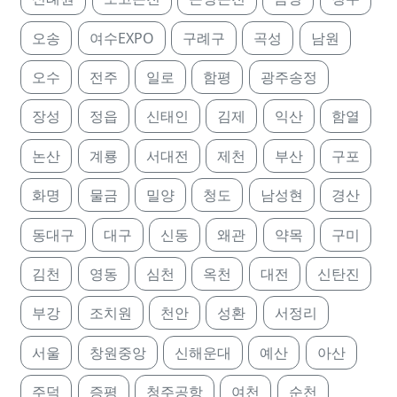
오송
여수EXPO
구례구
곡성
남원
오수
전주
일로
함평
광주송정
장성
정읍
신태인
김제
익산
함열
논산
계룡
서대전
제천
부산
구포
화명
물금
밀양
청도
남성현
경산
동대구
대구
신동
왜관
약목
구미
김천
영동
심천
옥천
대전
신탄진
부강
조치원
천안
성환
서정리
서울
창원중앙
신해운대
예산
아산
주덕
증평
청주공항
여천
순천