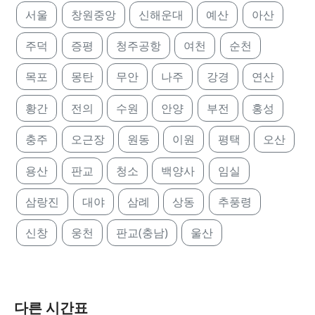
서울
창원중앙
신해운대
예산
아산
주덕
증평
청주공항
여천
순천
목포
몽탄
무안
나주
강경
연산
황간
전의
수원
안양
부전
홍성
충주
오근장
원동
이원
평택
오산
용산
판교
청소
백양사
임실
삼랑진
대야
삼례
상동
추풍령
신창
웅천
판교(충남)
울산
다른 시간표