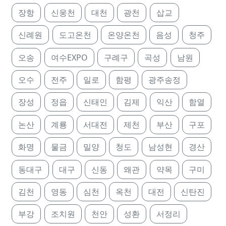
장항
신웅천
대천
광천
삽교
신례원
도고온천
온양온천
음성
청주
오송
여수EXPO
구례구
곡성
남원
오수
전주
일로
함평
광주송정
장성
정읍
신태인
김제
익산
함열
논산
계룡
서대전
제천
부산
구포
화명
물금
밀양
청도
남성현
경산
동대구
대구
신동
왜관
약목
구미
김천
영동
심천
옥천
대전
신탄진
부강
조치원
천안
성환
서정리