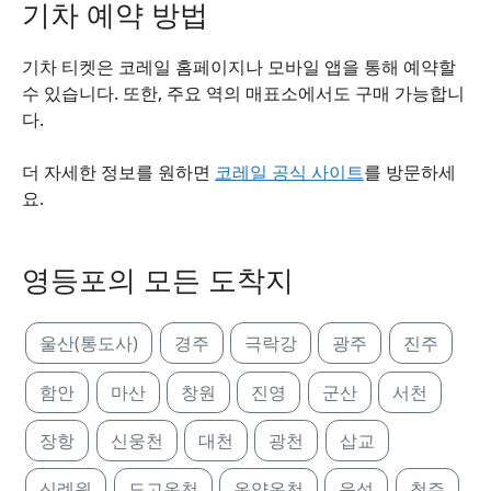
기차 예약 방법
기차 티켓은 코레일 홈페이지나 모바일 앱을 통해 예약할
수 있습니다. 또한, 주요 역의 매표소에서도 구매 가능합니
다.
더 자세한 정보를 원하면
코레일 공식 사이트
를 방문하세
요.
영등포의 모든 도착지
울산(통도사)
경주
극락강
광주
진주
함안
마산
창원
진영
군산
서천
장항
신웅천
대천
광천
삽교
신례원
도고온천
온양온천
음성
청주