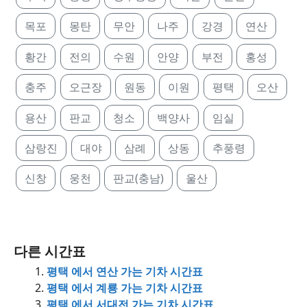
목포
몽탄
무안
나주
강경
연산
황간
전의
수원
안양
부전
홍성
충주
오근장
원동
이원
평택
오산
용산
판교
청소
백양사
임실
삼랑진
대야
삼례
상동
추풍령
신창
웅천
판교(충남)
울산
다른 시간표
평택 에서 연산 가는 기차 시간표
평택 에서 계룡 가는 기차 시간표
평택 에서 서대전 가는 기차 시간표