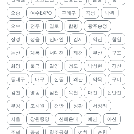
오송
여수EXPO
구례구
곡성
남원
오수
전주
일로
함평
광주송정
장성
정읍
신태인
김제
익산
함열
논산
계룡
서대전
제천
부산
구포
화명
물금
밀양
청도
남성현
경산
동대구
대구
신동
왜관
약목
구미
김천
영동
심천
옥천
대전
신탄진
부강
조치원
천안
성환
서정리
서울
창원중앙
신해운대
예산
아산
주덕
증평
청주공항
여천
순천