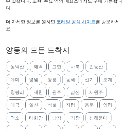
수 있습니다. 또한, 주요 역의 매표소에서도 구매 가능합니
다.
더 자세한 정보를 원하면
코레일 공식 사이트
를 방문하세
요.
양동의 모든 도착지
동백산
태백
고한
사북
민둥산
예미
영월
쌍룡
동해
신기
도계
청량리
제천
원주
삼산
서원주
매곡
일신
석불
지평
용문
양평
덕소
태화강
남창
기장
신해운대