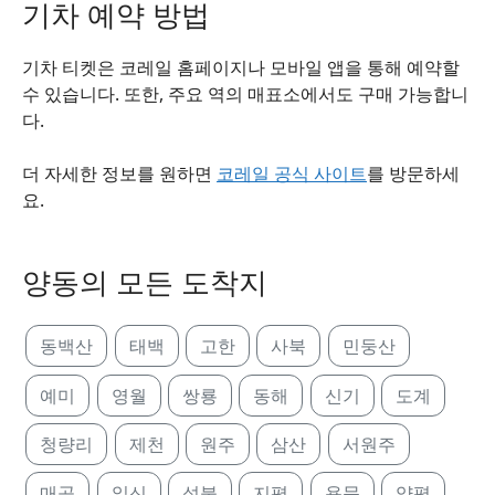
기차 예약 방법
기차 티켓은 코레일 홈페이지나 모바일 앱을 통해 예약할
수 있습니다. 또한, 주요 역의 매표소에서도 구매 가능합니
다.
더 자세한 정보를 원하면
코레일 공식 사이트
를 방문하세
요.
양동의 모든 도착지
동백산
태백
고한
사북
민둥산
예미
영월
쌍룡
동해
신기
도계
청량리
제천
원주
삼산
서원주
매곡
일신
석불
지평
용문
양평