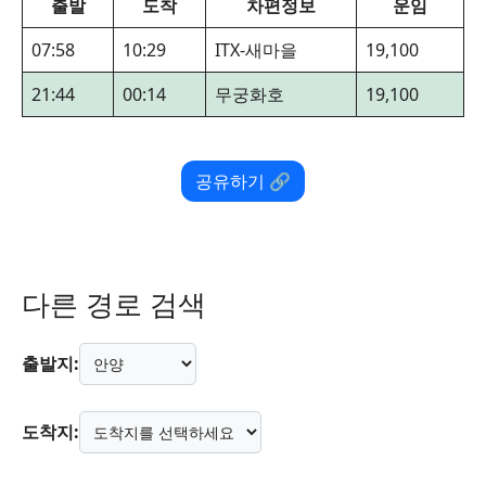
출발
도착
차편정보
운임
07:58
10:29
ITX-새마을
19,100
21:44
00:14
무궁화호
19,100
공유하기 🔗
다른 경로 검색
출발지:
도착지: