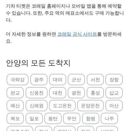
기차 티켓은 코레일 홈페이지나 모바일 앱을 통해 예약할
수 있습니다. 또한, 주요 역의 매표소에서도 구매 가능합니
다.
더 자세한 정보를 원하면
코레일 공식 사이트
를 방문하세
요.
안양의 모든 도착지
극락강
광주
대야
군산
서천
장항
판교
신웅천
대천
광천
홍성
삽교
예산
신례원
도고온천
온양온천
아산
목포
일로
몽탄
무안
함평
나주