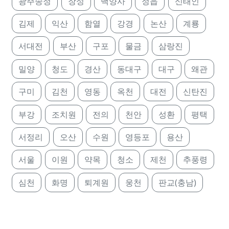
광주송정
장성
백양사
정읍
신태인
김제
익산
함열
강경
논산
계룡
서대전
부산
구포
물금
삼랑진
밀양
청도
경산
동대구
대구
왜관
구미
김천
영동
옥천
대전
신탄진
부강
조치원
전의
천안
성환
평택
서정리
오산
수원
영등포
용산
서울
이원
약목
청소
제천
추풍령
심천
화명
퇴계원
웅천
판교(충남)