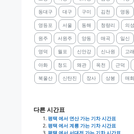
동대구
대구
구미
김천
영동
영등포
서울
동해
청량리
의
원주
서원주
양동
매곡
일신
영덕
월포
신안강
신나원
고
아화
청도
왜관
옥천
근덕
북울산
신탄진
장사
상봉
매
다른 시간표
평택 에서 연산 가는 기차 시간표
평택 에서 계룡 가는 기차 시간표
평택 에서 서대전 가는 기차 시간표