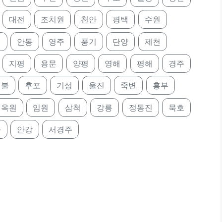
대전
조치원
천안
평택
수원
성
안동
영주
풍기
단양
제천
지평
용문
양평
영해
평해
경주
래불
후포
기성
울진
죽변
흥부
옥원
임원
삼척
강릉
정동진
묵호
화
안강
서경주