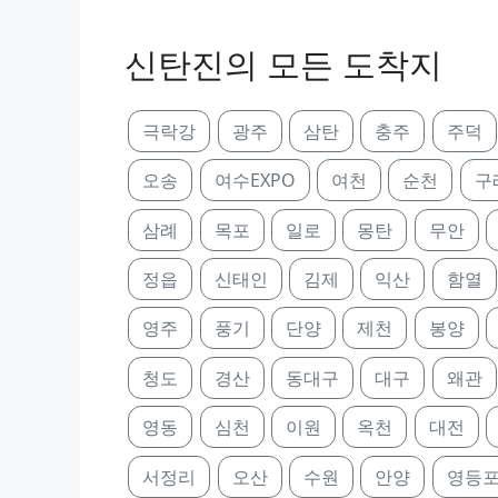
신탄진의 모든 도착지
극락강
광주
삼탄
충주
주덕
오송
여수EXPO
여천
순천
구
삼례
목포
일로
몽탄
무안
정읍
신태인
김제
익산
함열
영주
풍기
단양
제천
봉양
청도
경산
동대구
대구
왜관
영동
심천
이원
옥천
대전
서정리
오산
수원
안양
영등