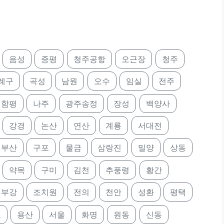
음성
증평
청주공항
오근장
청주
례구
곡성
남원
오수
임실
전주
함평
나주
광주송정
장성
백양사
강경
논산
연산
계룡
서대전
부산
구포
물금
삼랑진
밀양
상동
약목
구미
김천
추풍령
황간
부강
조치원
전의
천안
성환
평택
포
용산
서울
화명
원동
신동