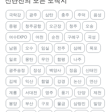
신탄진의 모든 도착지
극락강
광주
삼탄
충주
주덕
음성
증평
청주공항
오근장
청주
오송
여수EXPO
여천
순천
구례구
곡성
남원
오수
임실
전주
삼례
목포
일로
몽탄
무안
함평
나주
광주송정
장성
백양사
정읍
신태인
김제
익산
함열
강경
논산
연산
계룡
서대전
영주
풍기
단양
제천
봉양
부산
구포
물금
삼랑진
밀양