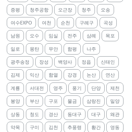
증평
청주공항
오근장
청주
오송
여수EXPO
여천
순천
구례구
곡성
남원
오수
임실
전주
삼례
목포
일로
몽탄
무안
함평
나주
광주송정
장성
백양사
정읍
신태인
김제
익산
함열
강경
논산
연산
계룡
서대전
영주
풍기
단양
제천
봉양
부산
구포
물금
삼랑진
밀양
상동
청도
경산
동대구
대구
왜관
약목
구미
김천
추풍령
황간
영동