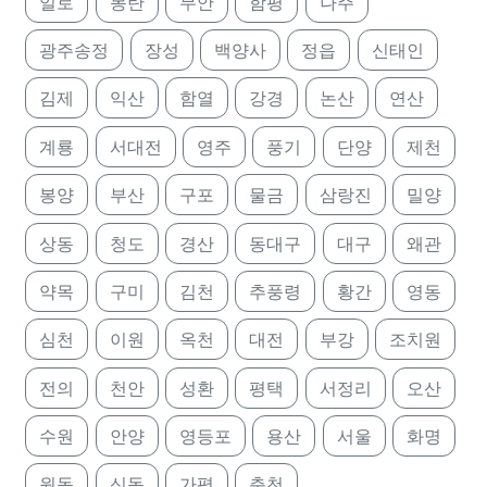
일로
몽탄
무안
함평
나주
광주송정
장성
백양사
정읍
신태인
김제
익산
함열
강경
논산
연산
계룡
서대전
영주
풍기
단양
제천
봉양
부산
구포
물금
삼랑진
밀양
상동
청도
경산
동대구
대구
왜관
약목
구미
김천
추풍령
황간
영동
심천
이원
옥천
대전
부강
조치원
전의
천안
성환
평택
서정리
오산
수원
안양
영등포
용산
서울
화명
원동
신동
가평
춘천