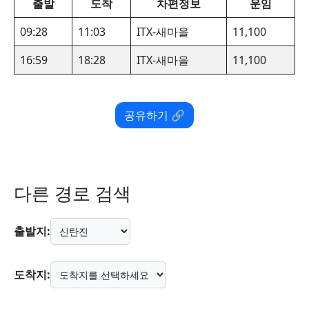
출발
도착
차편정보
운임
09:28
11:03
ITX-새마을
11,100
16:59
18:28
ITX-새마을
11,100
공유하기 🔗
다른 경로 검색
출발지:
도착지: