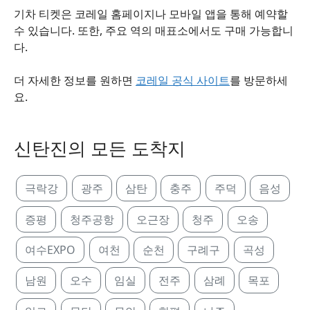
기차 티켓은 코레일 홈페이지나 모바일 앱을 통해 예약할
수 있습니다. 또한, 주요 역의 매표소에서도 구매 가능합니
다.
더 자세한 정보를 원하면
코레일 공식 사이트
를 방문하세
요.
신탄진의 모든 도착지
극락강
광주
삼탄
충주
주덕
음성
증평
청주공항
오근장
청주
오송
여수EXPO
여천
순천
구례구
곡성
남원
오수
임실
전주
삼례
목포