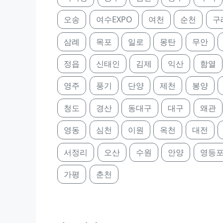
오송
여수EXPO
여천
순천
구
삼례
목포
일로
몽탄
무안
정읍
신태인
김제
익산
함열
영주
풍기
단양
제천
봉양
청도
경산
동대구
대구
왜관
영동
심천
이원
옥천
대전
서정리
오산
수원
안양
영등
가평
춘천