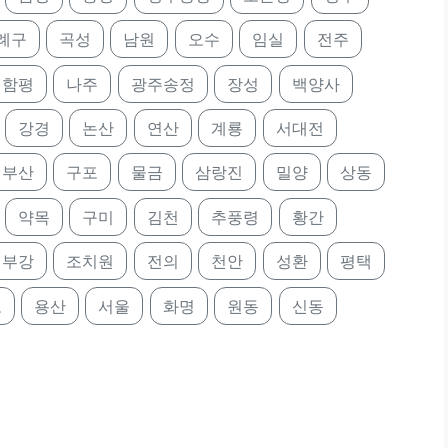
례구
곡성
남원
오수
임실
전주
함평
나주
광주송정
장성
백양사
강경
논산
연산
계룡
서대전
부산
구포
물금
삼랑진
밀양
상동
약목
구미
김천
추풍령
황간
부강
조치원
전의
천안
성환
평택
포
용산
서울
화명
원동
신동