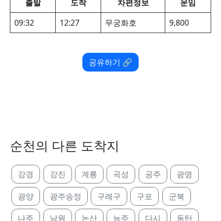
출발
도착
차편정보
운임
09:32
12:27
무궁화호
9,800
공유하기 🔗
순천의 다른 도착지
강경
강진
계룡
곡성
공주
광명
광양
광주송정
구례구
구포
군북
나주
남원
논산
능주
다시
동탄