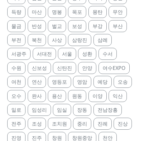
득량
마산
명봉
목포
몽탄
무안
물금
반성
벌교
보성
부강
부산
부전
북천
사상
삼랑진
삼례
서광주
서대전
서울
성환
수서
수원
신보성
신탄진
안양
여수EXPO
여천
연산
영등포
영암
예당
오송
오수
완사
용산
원동
이양
익산
일로
임성리
임실
장동
전남장흥
전주
조성
조치원
중리
진례
진상
진영
진주
창원
창원중앙
천안