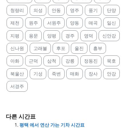
청량리
의성
안동
영주
풍기
단양
제천
원주
서원주
양동
매곡
일신
지평
용문
양평
경주
영덕
신안강
신나원
고래불
후포
울진
흥부
아화
근덕
삼척
강릉
정동진
묵호
북울산
기성
죽변
매화
장사
안강
서경주
다른 시간표
평택 에서 연산 가는 기차 시간표