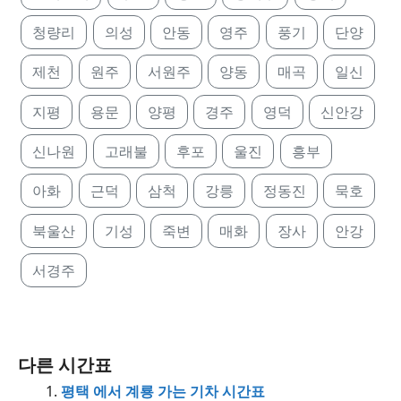
청량리
의성
안동
영주
풍기
단양
제천
원주
서원주
양동
매곡
일신
지평
용문
양평
경주
영덕
신안강
신나원
고래불
후포
울진
흥부
아화
근덕
삼척
강릉
정동진
묵호
북울산
기성
죽변
매화
장사
안강
서경주
다른 시간표
평택 에서 계룡 가는 기차 시간표