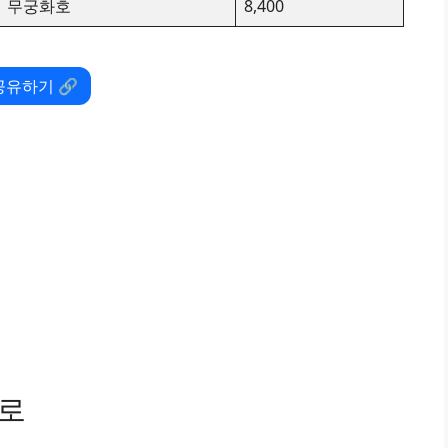
무궁화호
8,400
공유하기 🔗
경로