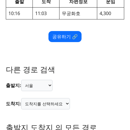
출발
도착
차편정보
운임
10:16
11:03
무궁화호
4,300
공유하기 🔗
다른 경로 검색
출발지:
도착지:
출발지 도착지 의 모든 경로