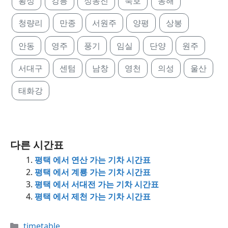
횡성
강릉
정동진
묵호
동해
청량리
만종
서원주
양평
상봉
안동
영주
풍기
임실
단양
원주
서대구
센텀
남창
영천
의성
울산
태화강
다른 시간표
평택 에서 연산 가는 기차 시간표
평택 에서 계룡 가는 기차 시간표
평택 에서 서대전 가는 기차 시간표
평택 에서 제천 가는 기차 시간표
Categories
timetable