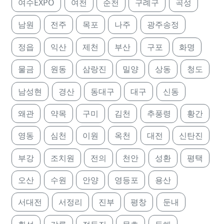
여수EXPO
여천
순천
구례구
곡성
남원
전주
목포
나주
광주송정
정읍
익산
제천
부산
구포
화명
물금
원동
삼랑진
밀양
상동
청도
남성현
경산
동대구
대구
신동
왜관
약목
구미
김천
추풍령
황간
영동
심천
이원
옥천
대전
신탄진
부강
조치원
전의
천안
성환
평택
오산
수원
안양
영등포
용산
서대전
서정리
진부
평창
둔내