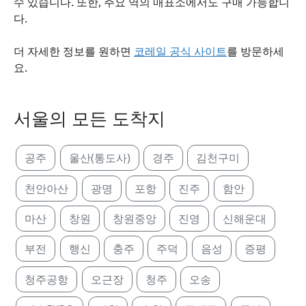
수 있습니다. 또한, 주요 역의 매표소에서도 구매 가능합니
다.
더 자세한 정보를 원하면
코레일 공식 사이트
를 방문하세
요.
서울의 모든 도착지
공주
울산(통도사)
경주
김천구미
천안아산
광명
포항
진주
함안
마산
창원
창원중앙
진영
신해운대
부전
행신
충주
주덕
음성
증평
청주공항
오근장
청주
오송