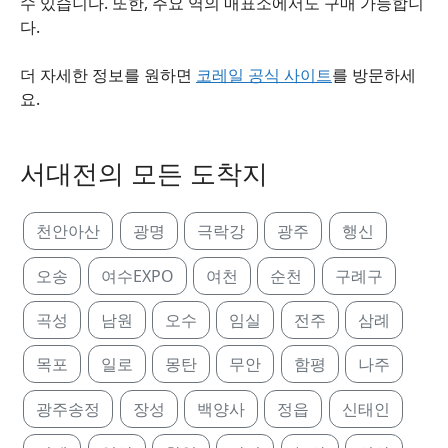
수 있습니다. 또한, 주요 역의 매표소에서도 구매 가능합니
다.
더 자세한 정보를 원하면
코레일 공식 사이트
를 방문하세
요.
서대전의 모든 도착지
천안아산
광명
극락강
광주
행신
오송
여수EXPO
여천
순천
구례구
곡성
남원
오수
임실
전주
삼례
목포
일로
몽탄
무안
함평
나주
광주송정
장성
백양사
정읍
신태인