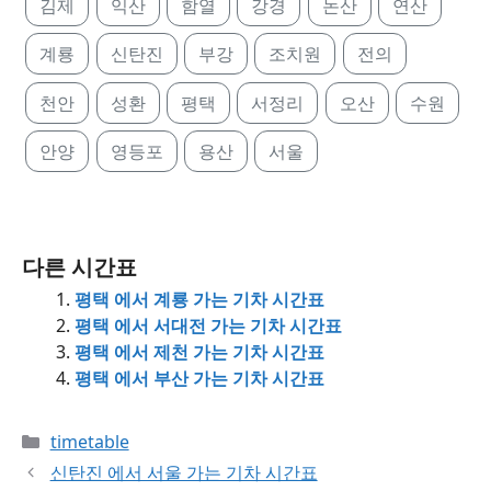
김제
익산
함열
강경
논산
연산
계룡
신탄진
부강
조치원
전의
천안
성환
평택
서정리
오산
수원
안양
영등포
용산
서울
다른 시간표
평택 에서 계룡 가는 기차 시간표
평택 에서 서대전 가는 기차 시간표
평택 에서 제천 가는 기차 시간표
평택 에서 부산 가는 기차 시간표
Categories
timetable
신탄진 에서 서울 가는 기차 시간표