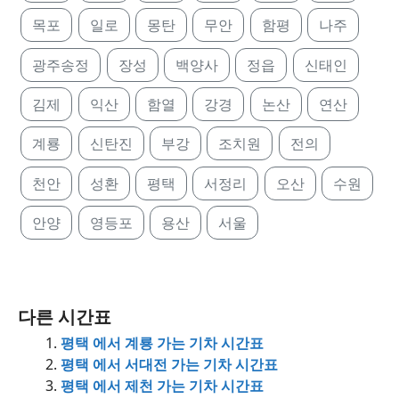
목포
일로
몽탄
무안
함평
나주
광주송정
장성
백양사
정읍
신태인
김제
익산
함열
강경
논산
연산
계룡
신탄진
부강
조치원
전의
천안
성환
평택
서정리
오산
수원
안양
영등포
용산
서울
다른 시간표
평택 에서 계룡 가는 기차 시간표
평택 에서 서대전 가는 기차 시간표
평택 에서 제천 가는 기차 시간표