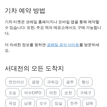
기차 예약 방법
기차 티켓은 코레일 홈페이지나 모바일 앱을 통해 예약할
수 있습니다. 또한, 주요 역의 매표소에서도 구매 가능합니
다.
더 자세한 정보를 원하면
코레일 공식 사이트
를 방문하세
요.
서대전의 모든 도착지
천안아산
광명
극락강
광주
행신
오송
여수EXPO
여천
순천
구례구
곡성
남원
오수
임실
전주
삼례