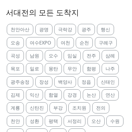
서대전의 모든 도착지
천안아산
광명
극락강
광주
행신
오송
여수EXPO
여천
순천
구례구
곡성
남원
오수
임실
전주
삼례
목포
일로
몽탄
무안
함평
나주
광주송정
장성
백양사
정읍
신태인
김제
익산
함열
강경
논산
연산
계룡
신탄진
부강
조치원
전의
천안
성환
평택
서정리
오산
수원