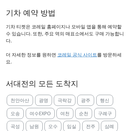
기차 예약 방법
기차 티켓은 코레일 홈페이지나 모바일 앱을 통해 예약할
수 있습니다. 또한, 주요 역의 매표소에서도 구매 가능합니
다.
더 자세한 정보를 원하면
코레일 공식 사이트
를 방문하세
요.
서대전의 모든 도착지
천안아산
광명
극락강
광주
행신
오송
여수EXPO
여천
순천
구례구
곡성
남원
오수
임실
전주
삼례