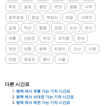
목포
일로
몽탄
무안
함평
나주
광주송정
장성
백양사
정읍
신태인
김제
익산
함열
강경
논산
연산
계룡
신탄진
부강
조치원
전의
천안
성환
평택
서정리
오산
수원
안양
영등포
용산
서울
다른 시간표
평택 에서 계룡 가는 기차 시간표
평택 에서 서대전 가는 기차 시간표
평택 에서 제천 가는 기차 시간표