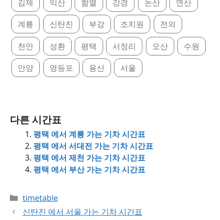
김제
익산
함열
강경
논산
연산
계룡
신탄진
부강
조치원
전의
천안
성환
평택
서정리
오산
수원
안양
영등포
용산
서울
다른 시간표
평택 에서 계룡 가는 기차 시간표
평택 에서 서대전 가는 기차 시간표
평택 에서 제천 가는 기차 시간표
평택 에서 부산 가는 기차 시간표
Categories
timetable
신탄진 에서 서울 가는 기차 시간표