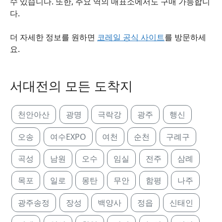
수 있습니다. 또한, 주요 역의 매표소에서도 구매 가능합니
다.
더 자세한 정보를 원하면
코레일 공식 사이트
를 방문하세
요.
서대전의 모든 도착지
천안아산
광명
극락강
광주
행신
오송
여수EXPO
여천
순천
구례구
곡성
남원
오수
임실
전주
삼례
목포
일로
몽탄
무안
함평
나주
광주송정
장성
백양사
정읍
신태인