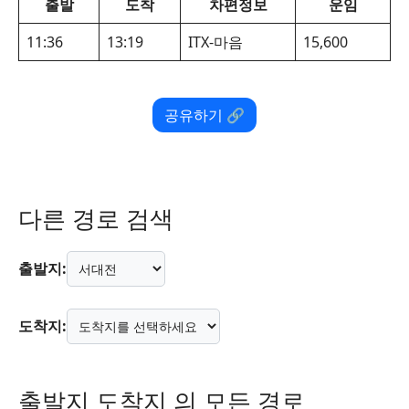
출발
도착
차편정보
운임
11:36
13:19
ITX-마음
15,600
공유하기 🔗
다른 경로 검색
출발지:
도착지:
출발지 도착지 의 모든 경로