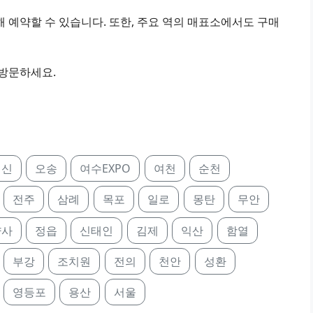
 예약할 수 있습니다. 또한, 주요 역의 매표소에서도 구매
 방문하세요.
행신
오송
여수EXPO
여천
순천
전주
삼례
목포
일로
몽탄
무안
양사
정읍
신태인
김제
익산
함열
부강
조치원
전의
천안
성환
영등포
용산
서울