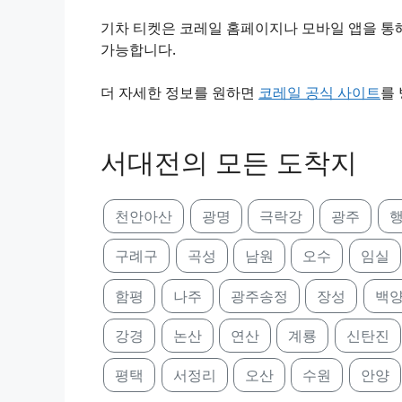
기차 티켓은 코레일 홈페이지나 모바일 앱을 통해
가능합니다.
더 자세한 정보를 원하면
코레일 공식 사이트
를
서대전의 모든 도착지
천안아산
광명
극락강
광주
구례구
곡성
남원
오수
임실
함평
나주
광주송정
장성
백
강경
논산
연산
계룡
신탄진
평택
서정리
오산
수원
안양