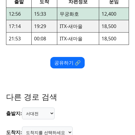
출발
도착
차편정보
운임
12:56
15:33
무궁화호
12,400
17:14
19:29
ITX-새마을
18,500
21:53
00:08
ITX-새마을
18,500
공유하기 🔗
다른 경로 검색
출발지:
도착지: