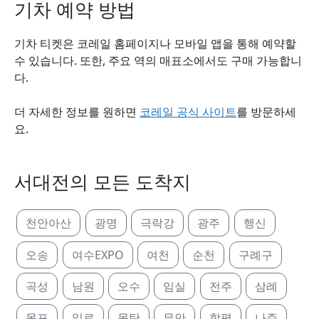
기차 예약 방법
기차 티켓은 코레일 홈페이지나 모바일 앱을 통해 예약할
수 있습니다. 또한, 주요 역의 매표소에서도 구매 가능합니
다.
더 자세한 정보를 원하면
코레일 공식 사이트
를 방문하세
요.
서대전의 모든 도착지
천안아산
광명
극락강
광주
행신
오송
여수EXPO
여천
순천
구례구
곡성
남원
오수
임실
전주
삼례
목포
일로
몽탄
무안
함평
나주