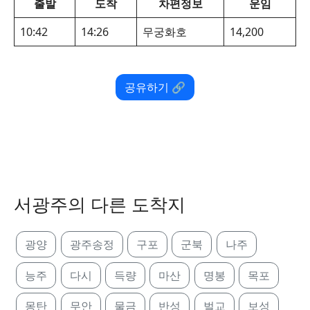
출발
도착
차편정보
운임
10:42
14:26
무궁화호
14,200
공유하기 🔗
서광주의 다른 도착지
광양
광주송정
구포
군북
나주
능주
다시
득량
마산
명봉
목포
몽탄
무안
물금
반성
벌교
보성