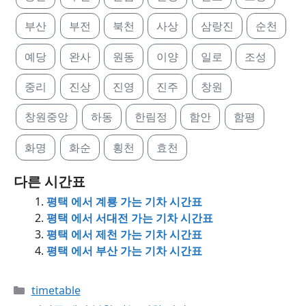
부산
부전
북천
사상
삼랑진
순천
예당
완사
원동
이양
일로
조성
중리
진상
진영
진주
창원
창원중앙
하동
한림정
함안
함평
화명
화순
횡천
효천
다른 시간표
평택 에서 계룡 가는 기차 시간표
평택 에서 서대전 가는 기차 시간표
평택 에서 제천 가는 기차 시간표
평택 에서 부산 가는 기차 시간표
Categories
timetable