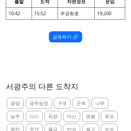
출발
도착
차편정보
운임
10:42
15:52
무궁화호
19,200
공유하기 🔗
서광주의 다른 도착지
광양
광주송정
구포
군북
나주
능주
다시
득량
마산
명봉
목포
몽탄
무안
물금
반성
벌교
보성