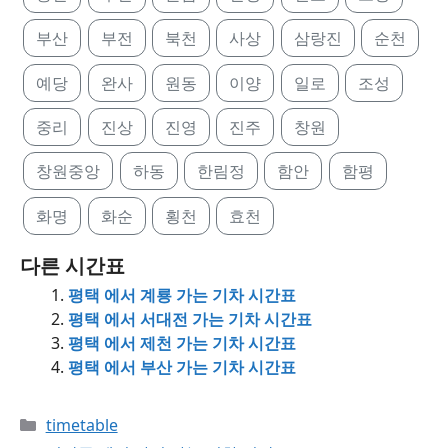
부산
부전
북천
사상
삼랑진
순천
예당
완사
원동
이양
일로
조성
중리
진상
진영
진주
창원
창원중앙
하동
한림정
함안
함평
화명
화순
횡천
효천
다른 시간표
평택 에서 계룡 가는 기차 시간표
평택 에서 서대전 가는 기차 시간표
평택 에서 제천 가는 기차 시간표
평택 에서 부산 가는 기차 시간표
Categories
timetable