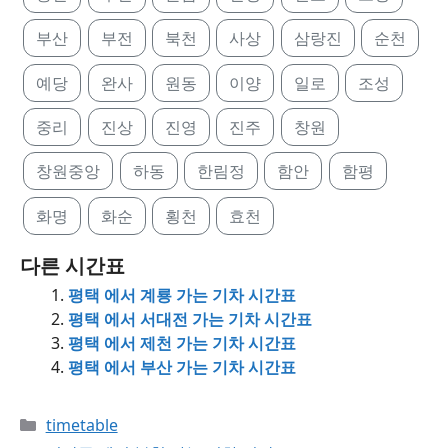
부산
부전
북천
사상
삼랑진
순천
예당
완사
원동
이양
일로
조성
중리
진상
진영
진주
창원
창원중앙
하동
한림정
함안
함평
화명
화순
횡천
효천
다른 시간표
평택 에서 계룡 가는 기차 시간표
평택 에서 서대전 가는 기차 시간표
평택 에서 제천 가는 기차 시간표
평택 에서 부산 가는 기차 시간표
Categories
timetable