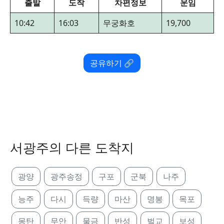
출발
도착
차편정보
운임
10:42
16:03
무궁화호
19,700
공유하기 🔗
서광주의 다른 도착지
광양
광주송정
구포
군북
나주
능주
다시
득량
마산
명봉
목포
몽탄
무안
물금
반성
벌교
보성