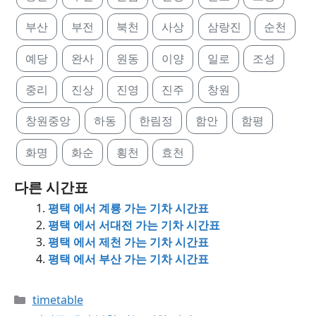
부산
부전
북천
사상
삼랑진
순천
예당
완사
원동
이양
일로
조성
중리
진상
진영
진주
창원
창원중앙
하동
한림정
함안
함평
화명
화순
횡천
효천
다른 시간표
평택 에서 계룡 가는 기차 시간표
평택 에서 서대전 가는 기차 시간표
평택 에서 제천 가는 기차 시간표
평택 에서 부산 가는 기차 시간표
Categories
timetable