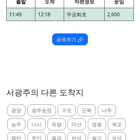
출발
도착
차편정보
운임
11:49
12:18
무궁화호
2,600
공유하기 🔗
서광주의 다른 도착지
광양
광주송정
구포
군북
나주
능주
다시
득량
마산
명봉
목포
몽탄
무안
물금
반성
벌교
보성